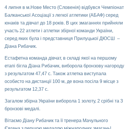
4 липня в м.Нове Место (Словенія) відбувся Чемпіонат
Балканської Асоціації з легкої атлетики (АБАФ) серед
юнаків та дівчат до 18 років. В цих змаганнях прийняли
участь 22 атлети і атлетки збірної команди України,
серед яких була і представниця Прилуцької ДЮСШ –
Діана Рибачик.
Естафетна команда дівчат, в складі якої на першому
етапі бігла Діана Рибачик, виборола бронзову нагороду
з результатом 47,47 с. Також атлетка виступала
особисто на дистанції 100 м, де вона посіла 9 місце з
результатом 12,37 с.
Загалом збірна України виборола 1 золоту, 2 срібні та 3
бронзові медалі.
Вітаємо Діану Рибачик та її тренера Мачульного
Євгена з першою медаллю міжнародних змагань!