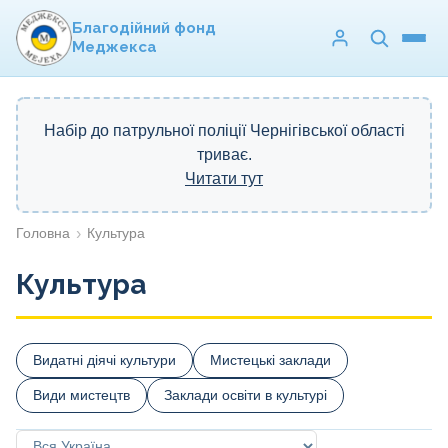
Благодійний фонд
Меджекса
Набір до патрульної поліції Чернігівської області
триває.
Читати тут
Головна
Культура
Культура
Видатні діячі культури
Мистецькі заклади
Види мистецтв
Заклади освіти в культурі