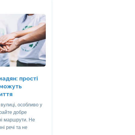
адян: прості
 можуть
иття
вулиці, особливо у
ирайте добре
ні маршрути. Не
ні речі та не