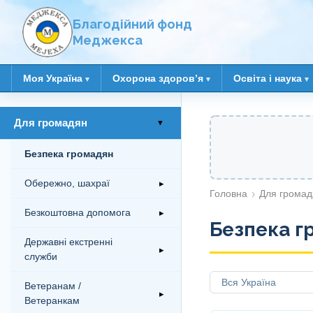
Благодійний фонд
Меджекса
Моя Україна
Охорона здоровʼя
Освіта і наука
Для громадян
▸
Безпека громадян
Обережно, шахраї
▸
Головна
Для громад
Безкоштовна допомога
▸
Безпека г
Державні екстренні
▸
служби
Ветеранам /
▸
Ветеранкам