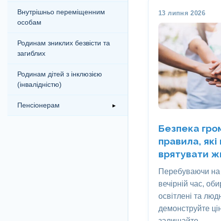
Внутрішньо переміщенним
13 липня 2026
особам
Родинам зниклих безвісти та
загиблих
Родинам дітей з інклюзією
(інвалідністю)
Пенсіонерам
▸
Безпека гром
правила, які
врятувати ж
Перебуваючи на 
вечірній час, об
освітлені та люд
демонструйте цін
залишайте…