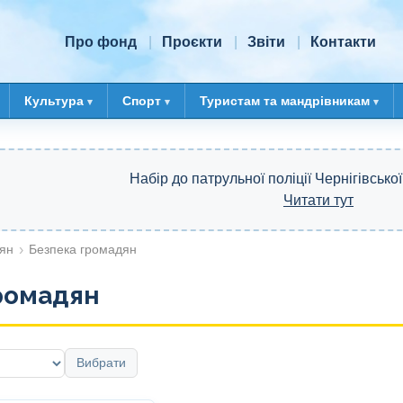
Про фонд
Проєкти
Звіти
Контакти
Культура
Спорт
Туристам та мандрівникам
Набір до патрульної поліції Чернігівської
Читати тут
ян
Безпека громадян
ромадян
Вибрати